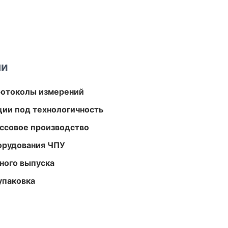
ми
ротоколы измерений
ции под технологичность
ассовое производство
орудования ЧПУ
ного выпуска
упаковка