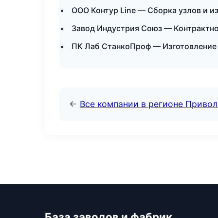
ООО Контур Line — Сборка узлов и и
Завод Индустрия Союз — Контрактно
ПК Лаб СтанкоПроф — Изготовление 
←
Все компании в регионе Приво
База заводов и фабрик