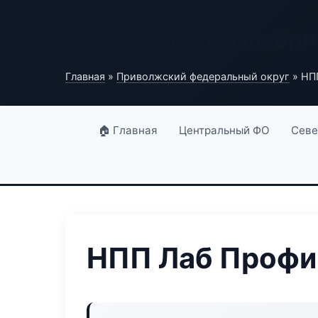
База заводов и фабри
Главная
»
Приволжский федеральный округ
» НП
🏠 Главная
Центральный ФО
Севе
НПП Лаб Профи