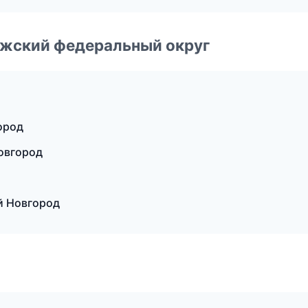
лжский федеральный округ
ород
Новгород
й Новгород