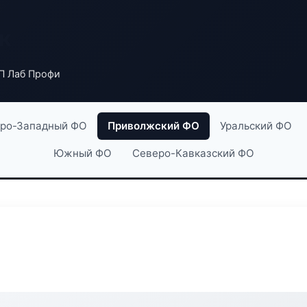
к
П Лаб Профи
ро-Западный ФО
Приволжский ФО
Уральский ФО
Южный ФО
Северо-Кавказский ФО