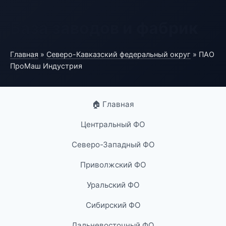
База заводов и фабрик
Главная
»
Северо-Кавказский федеральный округ
» ПАО
ПроМаш Индустрия
🏠 Главная
Центральный ФО
Северо-Западный ФО
Приволжский ФО
Уральский ФО
Сибирский ФО
Дальневосточный ФО