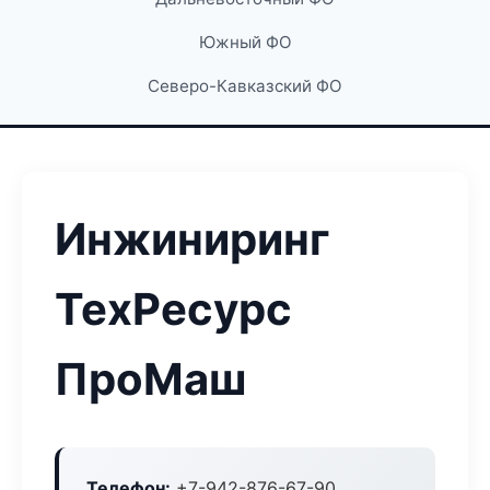
Южный ФО
Северо-Кавказский ФО
Инжиниринг
ТехРесурс
ПроМаш
Телефон:
+7-942-876-67-90