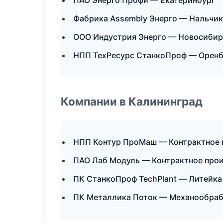
ПАО Энерго Профи — Екатеринбург
Фабрика Assembly Энерго — Нальчик
ООО Индустрия Энерго — Новосибир
НПП ТехРесурс СтанкоПроф — Оренб
Компании в Калининград
НПП Контур ПроМаш — Контрактное 
ПАО Лаб Модуль — Контрактное про
ПК СтанкоПроф TechPlant — Литейка
ПК Металлика Поток — Механообрабо