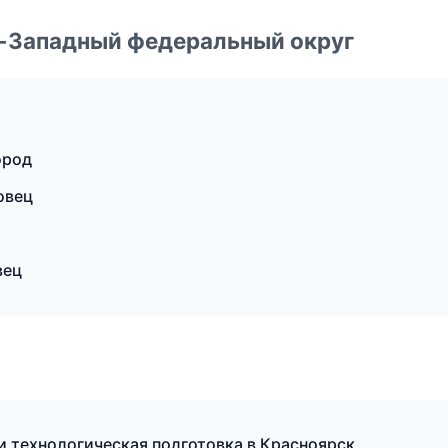
о-Западный федеральный округ
ород
овец
вец
и технологическая подготовка в Красноярск