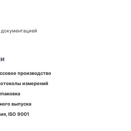
е документацией
ми
ассовое производство
ротоколы измерений
упаковка
ного выпуска
ия, ISO 9001