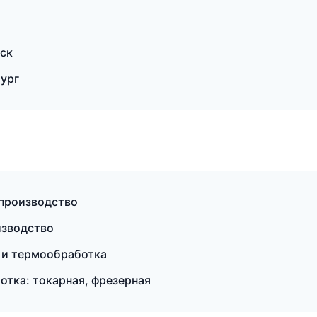
ск
ург
производство
изводство
 и термообработка
тка: токарная, фрезерная