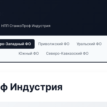
к
 НПП СтанкоПроф Индустрия
ро-Западный ФО
Приволжский ФО
Уральский ФО
Южный ФО
Северо-Кавказский ФО
ф Индустрия