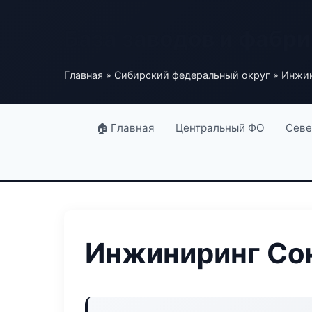
База заводов и фабри
Главная
»
Сибирский федеральный округ
» Инжин
🏠 Главная
Центральный ФО
Севе
Инжиниринг Союз