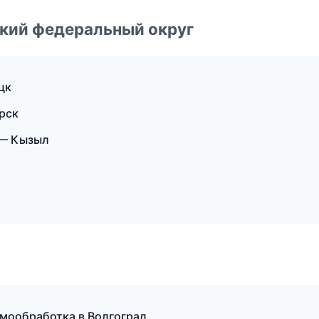
ский федеральный округ
цк
рск
 — Кызыл
мообработка в Волгоград