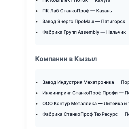
ПК Комплект Поток — Калуга
ПК Лаб СтанкоПроф — Казань
Завод Энерго ПроМаш — Пятигорск
Фабрика Групп Assembly — Нальчик
Компании в Кызыл
Завод Индустрия Мехатроника — По
Инжиниринг СтанкоПроф Профи — П
ООО Контур Металлика — Литейка и
Фабрика СтанкоПроф ТехРесурс — П