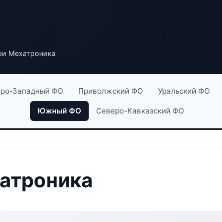
к
фи Мехатроника
ро-Западный ФО
Приволжский ФО
Уральский ФО
Южный ФО
Северо-Кавказский ФО
атроника