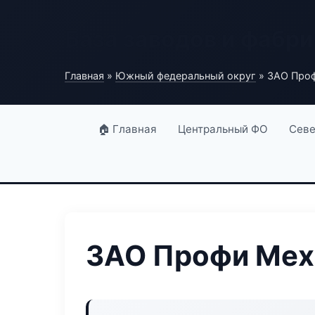
База заводов и фабри
Главная
»
Южный федеральный округ
» ЗАО Про
🏠 Главная
Центральный ФО
Севе
ЗАО Профи Мех