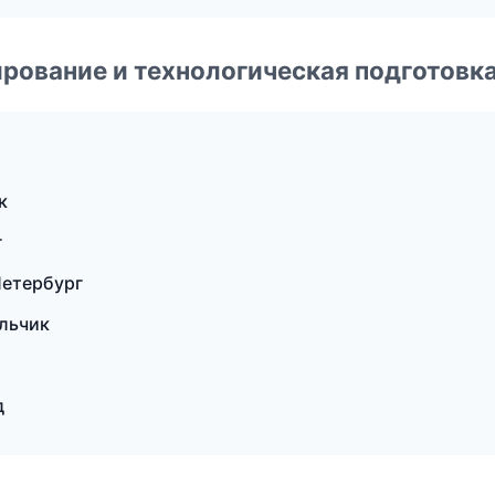
рование и технологическая подготовк
к
г
Петербург
льчик
д