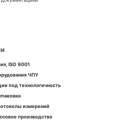
е документацией
ми
ия, ISO 9001
орудования ЧПУ
ции под технологичность
упаковка
ротоколы измерений
ассовое производство