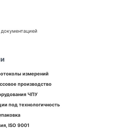
е документацией
ми
ротоколы измерений
ассовое производство
орудования ЧПУ
ции под технологичность
упаковка
ия, ISO 9001