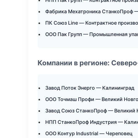
НПП Пак Групп — Контрактное произ
Фабрика Мехатроника СтанкоПроф 
ПК Союз Line — Контрактное произв
ООО Пак Групп — Промышленная упа
Компании в регионе: Север
Завод Поток Энерго — Калининград
ООО Точмаш Профи — Великий Новг
Завод Союз СтанкоПроф — Великий 
НПП СтанкоПроф Индустрия — Кали
ООО Контур Industrial — Череповец