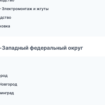
водство
— Электромонтаж и жгуты
одство
ковка
о-Западный федеральный округ
ород
Новгород
нинград