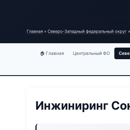
База заводов и фабри
Главная
»
Северо-Западный федеральный округ
»
🏠 Главная
Центральный ФО
Севе
Инжиниринг Со